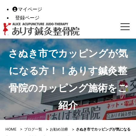
マイページ
登録ページ
さぬき市でカッピングが気になる方！！ありす鍼灸整骨院の
さぬき市でカッピングが気
になる方！！ありす鍼灸整
骨院のカッピング施術をご
紹介
HOME
>
ブログ一覧
>
お勧め治療
>
さぬき市でカッピングが気になる