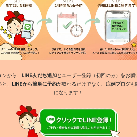
タンから、
LINE友だち追加
とユーザー登録（初回のみ）をお願
ると、
LINEから簡単に予約
が取れるだけでなく、
症例ブログ
も
になります！