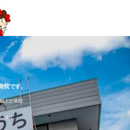
骨院です。
名以上が来院、
。
います。