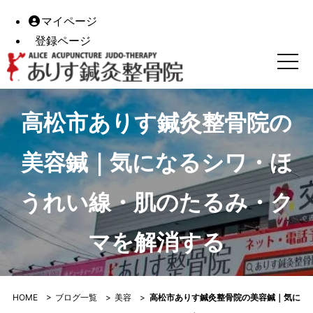
マイページ
登録ページ
高松市ありす鍼灸整骨院の美容鍼｜気になるシワ・ほうれい
高松市ありす鍼灸整骨院の
美容鍼｜気になるシワ・ほ
うれい線・肌のたるみ・ク
マを解消する
HOME
>
ブログ一覧
>
美容
>
高松市ありす鍼灸整骨院の美容鍼｜気に