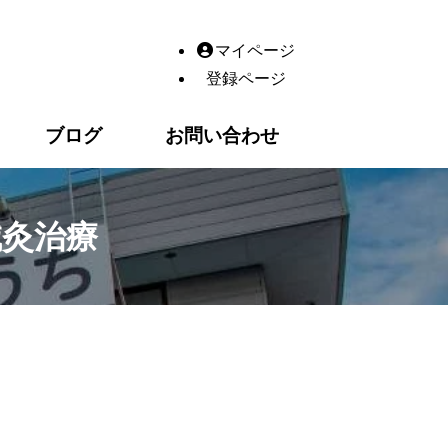
院｜整体・鍼灸・産後の骨盤矯正・交通事故・脂肪冷却（ダイ
マイページ
登録ページ
ブログ
お問い合わせ
鍼灸治療