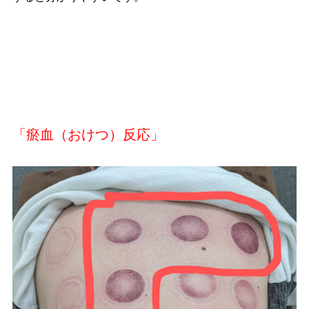
「瘀血（おけつ）反応」