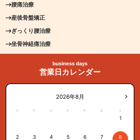
腰痛治療
産後骨盤矯正
ぎっくり腰治療
坐骨神経痛治療
business days
営業日カレンダー
2026年8月
日
月
火
水
木
金
土
1
2
3
4
5
6
7
8