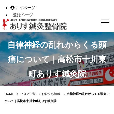
マイページ
登録ページ
自律神経の乱れからくる頭痛について｜高松市十川東町あり
自律神経の乱れからくる頭
痛について｜高松市十川東
町ありす鍼灸院
HOME
>
ブログ一覧
>
お役立ち情報
>
自律神経の乱れからくる頭痛に
ついて｜高松市十川東町ありす鍼灸院