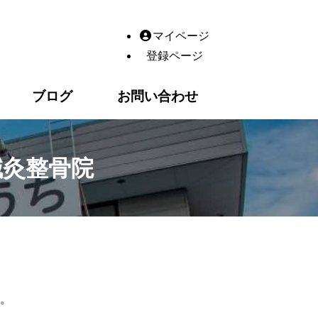
整骨院｜整体・鍼灸・産後の骨盤矯正・交通事故・脂肪冷却（
マイページ
登録ページ
ブログ
お問い合わせ
鍼灸整骨院
。