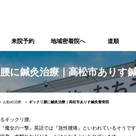
に鍼灸治療｜高松市ありす鍼灸整骨院｜【高松市】ありす鍼灸
来院予約
地域密着院へ
道順
腰に鍼灸治療｜高松市ありす
>
お勧め治療
>
ギックリ腰に鍼灸治療｜高松市ありす鍼灸整骨院
るギックリ腰。
『魔女の一撃』英語では『急性腰痛』といわれているそうです