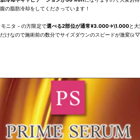
腹の脂肪冷却をしてくださっています！
、モニタ－の方限定で
選べる2部位が通常¥3.000→\1.000
と大
だけなので施術前の数分でサイズダウンのスピードが激変(≧▽