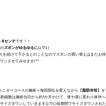
－8センチ
です！！
の
ズボンがゆるゆるに
(≧▽≦)
スを続けて下さるとのことなのでズボンの買い替えはまだお待
ウンさせてみせます(^^ゞ
モニターコースの施術＋毎回部位を変えながら【
脂肪冷却
】を
肪細胞は施術当日から約1か月かけて、便や尿に変わり体外へ
サイズダウンしていきます(≧▽≦)短期間でサイズダウンされ