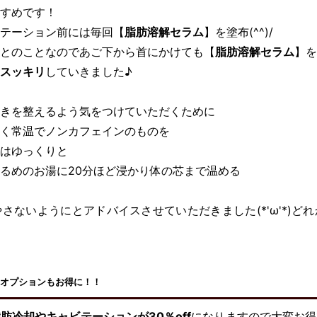
すめです！
テーション前には毎回【
脂肪溶解セラム
】を塗布(^^)/
とのことなのであご下から首にかけても【
脂肪溶解セラム
】を
スッキリ
していきました♪
きを整えるよう気をつけていただくために
く常温でノンカフェインのものを
はゆっくりと
るめのお湯に20分ほど浸かり体の芯まで温める
さないようにとアドバイスさせていただきました(*'ω'*)ど
オプションもお得に！！
肪冷却やキャビテーションが30％off
になりますので大変お得