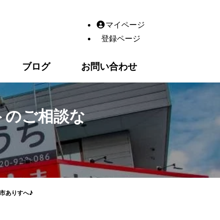
♪｜【高松市】ありす鍼灸整骨院｜整体・鍼灸・産後の骨盤矯正
マイページ
登録ページ
ブログ
お問い合わせ
トのご相談な
市ありすへ♪