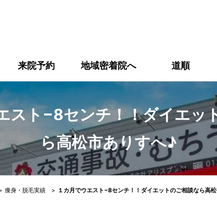
エスト−8センチ！！ダイエットのご相談なら高松市ありすへ
来院予約
地域密着院へ
道順
エスト−8センチ！！ダイエッ
ら高松市ありすへ♪
>
痩身・脱毛実績
>
１カ月でウエスト−8センチ！！ダイエットのご相談なら高松