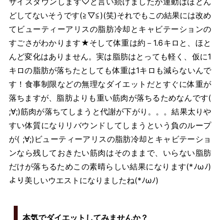
サイズダウンします♡と言い続けましたが運動はほとん
どしてないそうです(≧▽≦)(笑)それでもこの結果には改め
てビューティーアリスの脂肪冷却とキャビテーションの
すごさがわかります★そして体重は約－1.6キロと、ほと
んど変化はありません。実は脂肪はとっても軽く、仮に1
キロの脂肪が落ちたとしても体重は1キロも減らないんで
す！食事制限などの無理なダイエットだとすぐに体重が
落ちますが、脂肪よりも重い筋肉が落ちるためなんです(
;∀;)筋肉が落ちてしまうと代謝が下がり。。。結果太りや
すい体質になりリバウンドしてしまうという負のループ
が( ;∀;)ビューティーアリスの脂肪冷却とキャビテーショ
ンなら残しておきたい筋肉はそのままで、いらない脂肪
だけが落ちるためこの素晴らしい結果になります(*ﾉωﾉ)
より美しいウエストになりましたね(*ﾉωﾉ)
本気でダイエットしてみませんか？