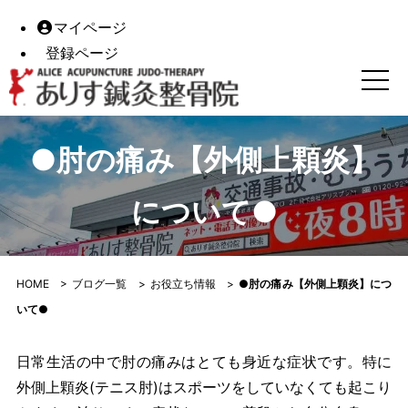
マイページ
登録ページ
●肘の痛み【外側上顆炎】について●｜【高松市】ありす鍼
●肘の痛み【外側上顆炎】
について●
HOME
>
ブログ一覧
>
お役立ち情報
>
●肘の痛み【外側上顆炎】につ
いて●
日常生活の中で肘の痛みはとても身近な症状です。特に
外側上顆炎(テニス肘)はスポーツをしていなくても起こり