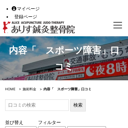
マイページ
登録ページ
メニュー口コミ｜【高松市】ありす鍼灸整骨院｜整体・鍼灸
内容「 スポーツ障害」口
コミ
HOME
>
施術料金
>
内容「 スポーツ障害」口コミ
並び替え
フィルター