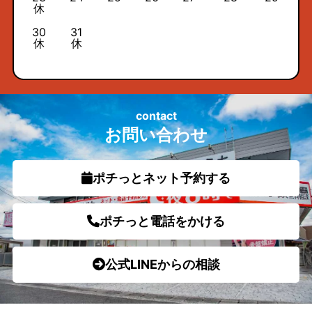
休
30
31
休
休
contact
お問い合わせ
ポチっとネット予約する
ポチっと電話をかける
公式LINEからの相談