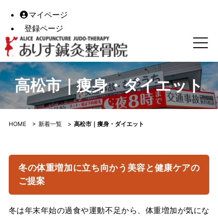
マイページ
登録ページ
高松市｜痩身・ダイエット｜ありす鍼灸整骨院｜香川県高松
高松市｜痩身・ダイエット
HOME
>
新着一覧
>
高松市｜痩身・ダイエット
冬の体重増加に立ち向かう美容と健康ケアの
ご提案
冬は年末年始の過食や運動不足から、体重増加が気にな