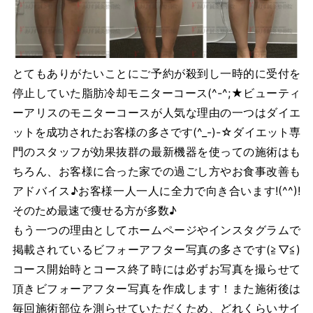
とてもありがたいことにご予約が殺到し一時的に受付を
停止していた脂肪冷却モニターコース(^-^;★ビューティ
ーアリスのモニターコースが人気な理由の一つはダイエ
ットを成功されたお客様の多さです(^_-)-☆ダイエット専
門のスタッフが効果抜群の最新機器を使っての施術はも
ちろん、お客様に合った家での過ごし方やお食事改善も
アドバイス♪お客様一人一人に全力で向き合います!(^^)!
そのため最速で痩せる方が多数♪
もう一つの理由としてホームページやインスタグラムで
掲載されているビフォーアフター写真の多さです(≧▽≦)
コース開始時とコース終了時には必ずお写真を撮らせて
頂きビフォーアフター写真を作成します！また施術後は
毎回施術部位を測らせていただくため、どれくらいサイ