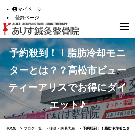
マイページ
登録ページ
予約殺到！！脂肪冷却モニターとは？？高松市ビューティー
予約殺到！！脂肪冷却モニ
ターとは？？高松市ビュー
ティーアリスでお得にダイ
エット♪
HOME
>
ブログ一覧
>
痩身・脱毛実績
>
予約殺到！！脂肪冷却モニタ