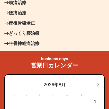
頭痛治療
腰痛治療
産後骨盤矯正
ぎっくり腰治療
坐骨神経痛治療
business days
営業日カレンダー
2026年8月
日
月
火
水
木
金
土
1