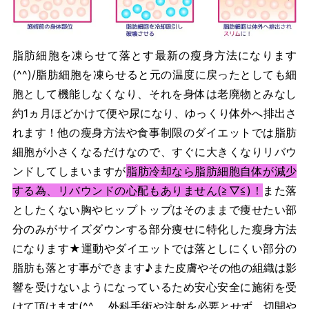
脂肪細胞を凍らせて落とす最新の瘦身方法になります
(^^)/脂肪細胞を凍らせると元の温度に戻ったとしても細
胞として機能しなくなり、それを身体は老廃物とみなし
約1ヵ月ほどかけて便や尿になり、ゆっくり体外へ排出さ
れます！他の瘦身方法や食事制限のダイエットでは脂肪
細胞が小さくなるだけなので、すぐに大きくなりリバウ
ンドしてしまいますが
脂肪冷却なら脂肪細胞自体が減少
する為、リバウンドの心配もありません(≧▽≦)！
また落
としたくない胸やヒップトップはそのままで痩せたい部
分のみがサイズダウンする部分痩せに特化した瘦身方法
になります★運動やダイエットでは落としにくい部分の
脂肪も落とす事ができます♪また皮膚やその他の組織は影
響を受けないようになっているため安心安全に施術を受
けて頂けます(^^ゞ 外科手術や注射を必要とせず、切開や