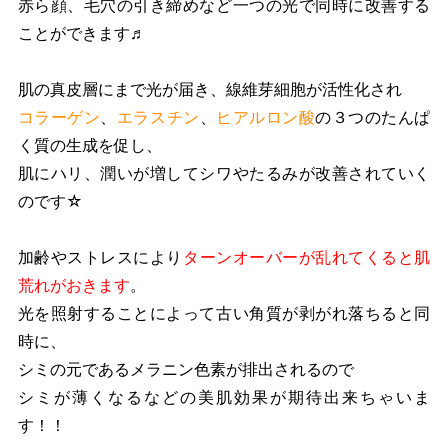
赤ら顔、毛穴の引き締めなど一つの光で同時に改善する
ことができます♬
肌の真皮層にまで光が届き、線維芽細胞が活性化され
コラーゲン
、
エラスチン
、
ヒアルロン酸
の３つのたんぱ
く質の生成を促し、
肌にハリ、潤いが増してシワやたるみが改善されていく
のです☆
加齢やストレスにより
ターンオーバーが乱れてくると肌
荒れがおきます
。
光を照射することによって古い角質が剥がれ落ちると同
時に、
シミの元であるメラニン色素が排出されるので
シミが薄くなるなどの美肌効果が期待出来ちゃいま
す！！