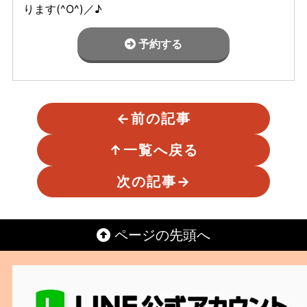
ります(^O^)／♪
予約する
←
前の記事
↑
一覧へ戻る
次の記事
→
ページの先頭へ