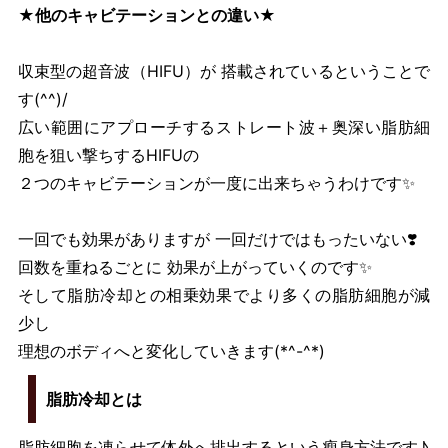
★他のキャビテーションとの違い★
収束型の超音波（HIFU）が 搭載されているということで
す(^^)/
広い範囲にアプローチするストレート波＋奥深い脂肪細
胞を狙い撃ちするHIFUの
２つのキャビテーションが一度に出来ちゃうわけです✨
一回でも効果がありますが 一回だけではもったいない❣️
回数を重ねるごとに 効果が上がっていくのです✨
そして脂肪冷却との相乗効果でより多くの脂肪細胞が減
少し
理想のボディへと変化していきます(*^-^*)
脂肪冷却とは
脂肪細胞を凍らせて体外へ排出するという瘦身方法です♪