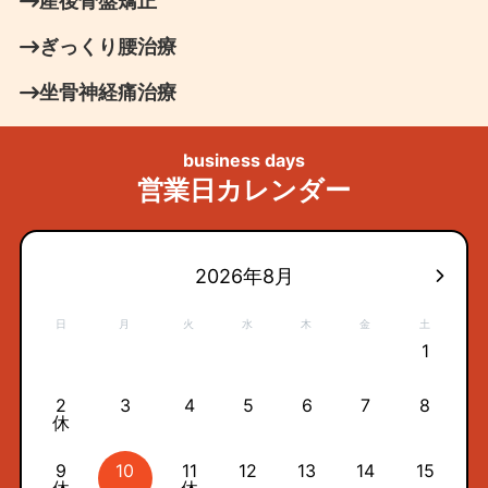
産後骨盤矯正
ぎっくり腰治療
坐骨神経痛治療
business days
営業日カレンダー
2026年8月
日
月
火
水
木
金
土
1
2
3
4
5
6
7
8
休
9
10
11
12
13
14
15
休
休