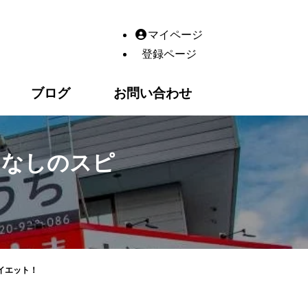
【高松市】ありす鍼灸整骨院｜整体・鍼灸・産後の骨盤矯正・
マイページ
登録ページ
ブログ
お問い合わせ
ドなしのスピ
イエット！